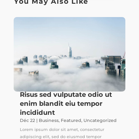
You May Also Like
Risus sed vulputate odio ut
enim blandit eiu tempor
incididunt
Déc 22
|
Business
,
Featured
,
Uncategorized
Lorem ipsum dolor sit amet, consectetur
adipiscing elit, sed do eiusmod tempor