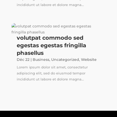
incididunt ut labore et dolore magna...
volutpat commodo sed
egestas egestas fringilla
phasellus
Déc 22
|
Business
,
Uncategorized
,
Website
Lorem ipsum dolor sit amet, consectetur
adipiscing elit, sed do eiusmod tempor
incididunt ut labore et dolore magna...