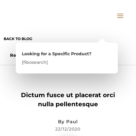
BACK TO BLOG
Looking for a Specific Product?
Looking for a Specific Product?
Read Article
Discussion –
0
[fibosearch]
[fibosearch]
FEATURED
,
UNCATEGORIZED
,
WEBSITE
Dictum fusce ut placerat orci
nulla pellentesque
By
Paul
22/12/2020