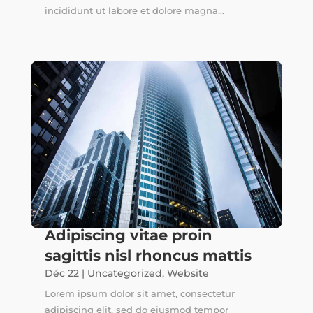
incididunt ut labore et dolore magna...
Adipiscing vitae proin
sagittis nisl rhoncus mattis
Déc 22
|
Uncategorized
,
Website
Lorem ipsum dolor sit amet, consectetur
adipiscing elit, sed do eiusmod tempor