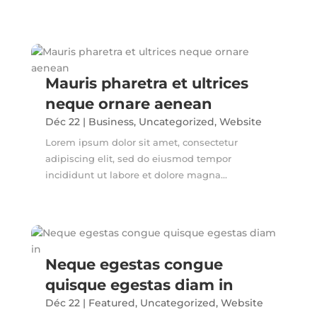
Mauris pharetra et ultrices
neque ornare aenean
Déc 22
|
Business
,
Uncategorized
,
Website
Lorem ipsum dolor sit amet, consectetur
adipiscing elit, sed do eiusmod tempor
incididunt ut labore et dolore magna...
Neque egestas congue
quisque egestas diam in
Déc 22
|
Featured
,
Uncategorized
,
Website