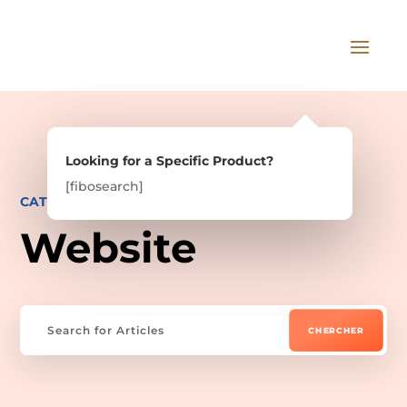
Looking for a Specific Product?
Looking for a Specific Product?
[fibosearch]
[fibosearch]
CATEGORY ARCHIVE
Website