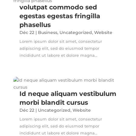
volutpat commodo sed
egestas egestas fringilla
phasellus
Déc 22
|
Business
,
Uncategorized
,
Website
Lorem ipsum dolor sit amet, consectetur
adipiscing elit, sed do eiusmod tempor
incididunt ut labore et dolore magna...
Id neque aliquam vestibulum
morbi blandit cursus
Déc 22
|
Uncategorized
,
Website
Lorem ipsum dolor sit amet, consectetur
adipiscing elit, sed do eiusmod tempor
incididunt ut labore et dolore magna...